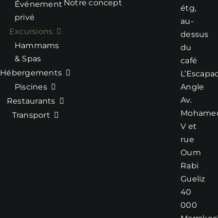
Notre concept
Événement
étg,
privé
au-
Excursions
dessus
Hammams
du
& Spas
café
Hébergements
L’Escapa
Piscines
Angle
Av.
Restaurants
Mohame
Transport
V et
rue
Oum
Rabi
Gueliz
40
000