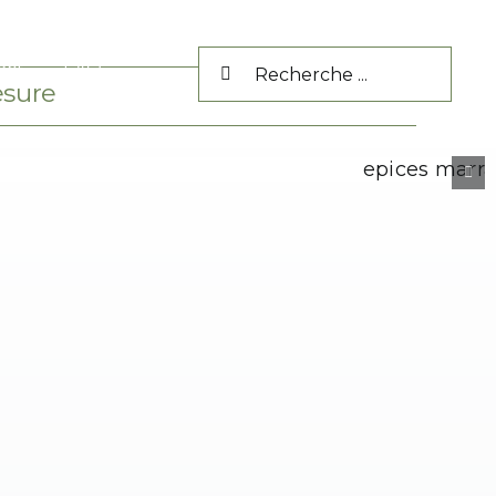
Rechercher:
act
FAQ
esure
DÉSERT D'AGAFAY