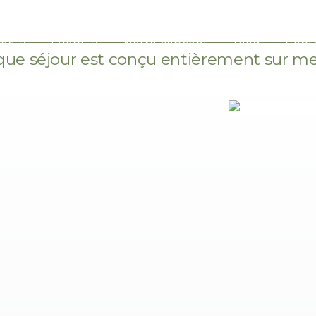
ces
Event
Notre concept
Blog
Cont
ue séjour est conçu entièrement sur m
ACTIVITÉS