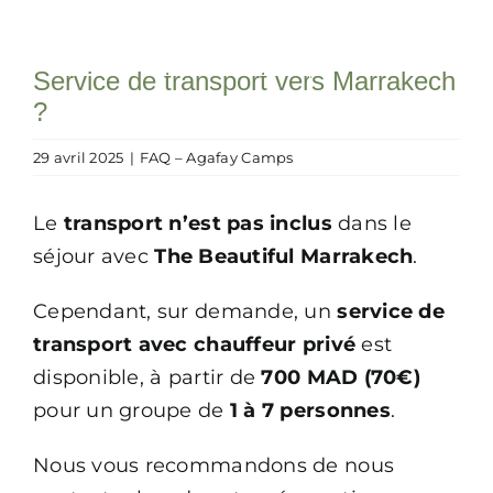
Passer
au
Toggle
Service de transport vers Marrakech
contenu
Rechercher:
Navigation
?
Accueil
29 avril 2025
|
FAQ – Agafay Camps
Expériences
Le
transport n’est pas inclus
dans le
séjour avec
The Beautiful Marrakech
.
Event
Cependant, sur demande, un
service de
transport avec chauffeur privé
est
Notre concept
disponible, à partir de
700 MAD (70€)
pour un groupe de
1 à 7 personnes
.
Blog
Nous vous recommandons de nous