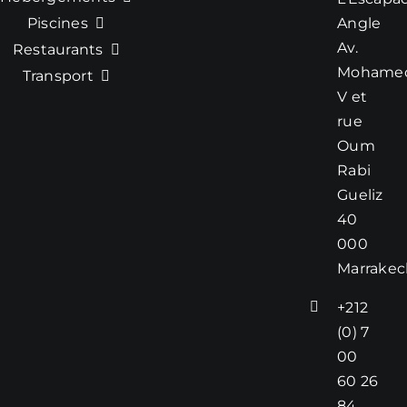
Piscines
Angle
Av.
Restaurants
Mohame
Transport
V et
rue
Oum
Rabi
Gueliz
40
000
Marrakec
+212
(0) 7
00
60 26
84