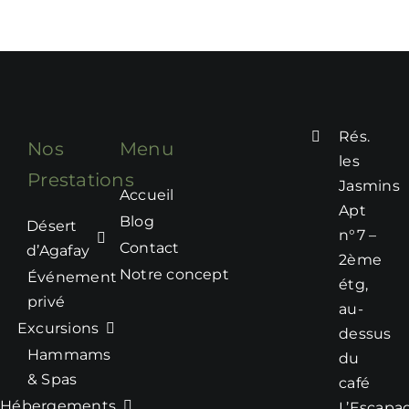
Rés.
Nos
Menu
les
Prestations
Jasmins
Accueil
Apt
Blog
Désert
n°7 –
Contact
d’Agafay
2ème
Notre concept
Événement
étg,
privé
au-
Excursions
dessus
Hammams
du
& Spas
café
Hébergements
L’Escapa