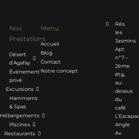
Rés.
Nos
Menu
les
Prestations
Jasmins
Accueil
Apt
Blog
Désert
n°7 –
Contact
d’Agafay
2ème
Notre concept
Événement
étg,
privé
au-
Excursions
dessus
Hammams
du
& Spas
café
Hébergements
L’Escapa
Piscines
Angle
Av.
Restaurants