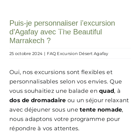
Passer
au
Toggle
Puis-je personnaliser l’excursion
contenu
Rechercher:
Navigation
d’Agafay avec The Beautiful
Accueil
Marrakech ?
25 octobre 2024
|
FAQ Excursion Désert Agafay
Expériences
Oui, nos excursions sont flexibles et
Event
personnalisables selon vos envies. Que
vous souhaitiez une balade en
quad
, à
Notre concept
dos de dromadaire
ou un séjour relaxant
avec déjeuner sous une
tente nomade
,
nous adaptons votre programme pour
Blog
répondre à vos attentes.