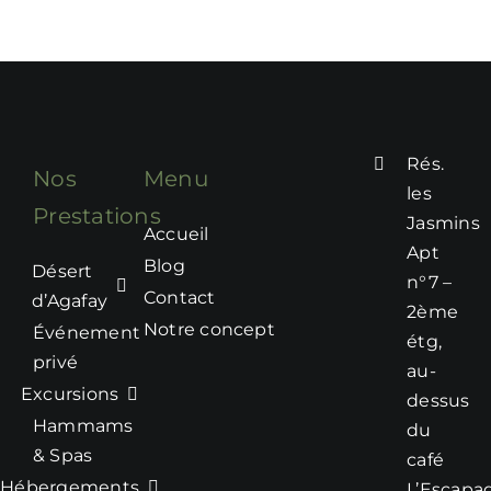
Rés.
Nos
Menu
les
Prestations
Jasmins
Accueil
Apt
Blog
Désert
n°7 –
Contact
d’Agafay
2ème
Notre concept
Événement
étg,
privé
au-
Excursions
dessus
Hammams
du
& Spas
café
Hébergements
L’Escapa