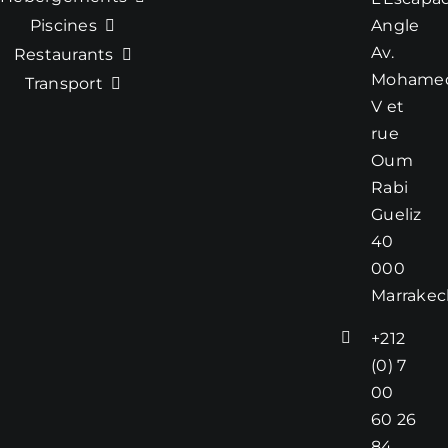
Piscines
Angle
Av.
Restaurants
Mohame
Transport
V et
rue
Oum
Rabi
Gueliz
40
000
Marrakec
+212
(0) 7
00
60 26
84