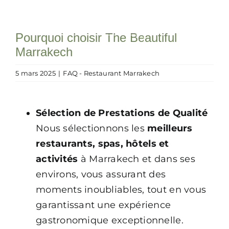
Passer
au
Toggle
Pourquoi choisir The Beautiful
contenu
Rechercher:
Navigation
Marrakech
Accueil
5 mars 2025
|
FAQ - Restaurant Marrakech
Expériences
Sélection de Prestations de Qualité
Nous sélectionnons les
meilleurs
Event
restaurants,
spas
,
hôtels
et
activités
à Marrakech et dans ses
Notre concept
environs, vous assurant des
moments inoubliables, tout en vous
Blog
garantissant une expérience
gastronomique exceptionnelle.