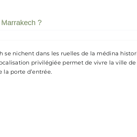
ces
Event
Notre concept
Blog
Cont
à Marrakech ?
h se nichent dans les ruelles de la médina histo
alisation privilégiée permet de vivre la ville de 
 la porte d’entrée.