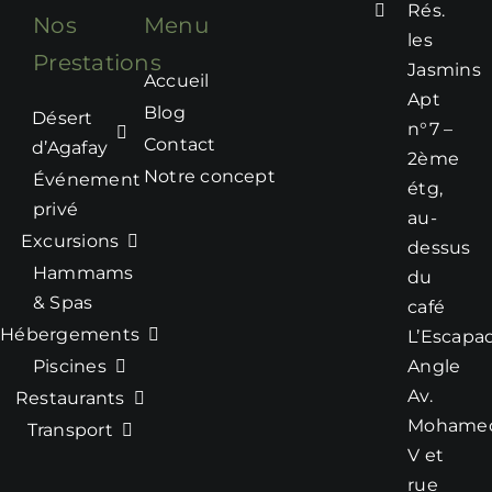
Rés.
minutes du
Nos
Menu
centre-ville
les
Prestations
– Pièces : 5
Jasmins
Accueil
chambres, 5 lits,
Apt
Blog
4 salles de bain
Désert
n°7 –
– Piscine, sauna
Contact
d’Agafay
2ème
et jacuzzi
Notre concept
Événement
étg,
– Wi-Fi
privé
au-
– Parking gratuit
Excursions
dessus
sur place
Hammams
du
Prix :
& Spas
café
À partir de :
Hébergements
L’Escapa
500€ – 5000DHS
Piscines
Angle
/ nuit
Av.
Restaurants
* Ces prix sont
Mohame
Transport
communiqués à
V et
titre indicatif, le
rue