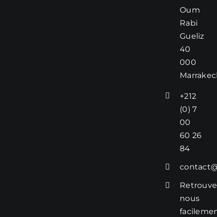
tarif exact vous
Oum
sera
Rabi
communiqué
Gueliz
lors de la
40
confirmation de
000
réservations.
Marrakec
Voici quelques
+212
informations
importantes à
(0) 7
prendre en
00
compte pour
60 26
votre séjour :
84
– Extras :
La piscine
contact@
chauffée : 40€ –
Retrouve
400DHS / jour
nous
Le jacuzzi
facileme
chauffée : 30€ –