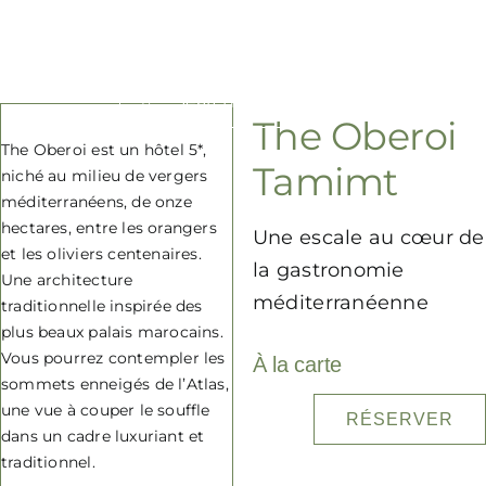
Passer
The Oberoi Tamimt
au
Toggle
contenu
Rechercher:
Navigation
The Oberoi
Accueil
The Oberoi est un hôtel 5*,
Tamimt
niché au milieu de vergers
méditerranéens, de onze
Expériences
hectares, entre les orangers
Une escale au cœur de
et les oliviers centenaires.
la gastronomie
Event
Une architecture
méditerranéenne
traditionnelle inspirée des
plus beaux palais marocains.
Notre concept
Vous pourrez contempler les
À la carte
sommets enneigés de l’Atlas,
une vue à couper le souffle
Blog
RÉSERVER
dans un cadre luxuriant et
traditionnel.