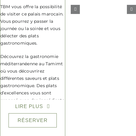
Contact
TBM vous offre la possibilité
de visiter ce palais marocain.
FAQ
Vous pourrez y passer la
journée ou la soirée et vous
délecter des plats
gastronomiques.
Découvrez la gastronomie
méditerranéenne au Tamimt
où vous découvrirez
différentes saveurs et plats
gastronomique. Des plats
d’excellences vous sont
proposé avec des ingrédients
LIRE PLUS
d’excellence pour que vous
puissiez passer un moment
RÉSERVER
digne du Tamimt.
Venez déguster un menu