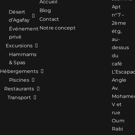
Accueil
Apt
Blog
Le Spa propose
Désert
n°7 –
également
Contact
d’Agafay
2ème
plusieurs types
Notre concept
Événement
étg,
de massages :
privé
au-
thaï traditionnel
Excursions
dessus
(avec ou sans
Hammams
huiles),
du
modelage thaï à
& Spas
café
l’aloe vera,
Hébergements
L’Escapa
gommage des
Piscines
Angle
pieds … Chaque
Av.
Restaurants
soin est adapté à
Mohame
Transport
vos besoins,
V et
pour une
rue
expérience
personnalisée et
Oum
authentique,
Rabi
inspirée des plus