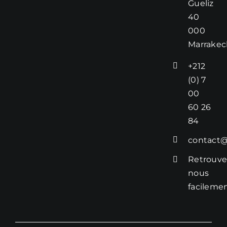
Gueliz
grands spas de
40
Bangkok.
000
Marrakec
Tarifs :
– Thaï Foot
+212
Massage :
(0) 7
Réflexologie
00
plantaire, crânien
60 26
et épaules – 1
84
HEURE :
400DH/40€
contact@
Retrouve
– Massage Thaï
traditionnel sans
nous
huiles – 1 HEURE
facileme
: 500DH/50€
– Modelage thaï