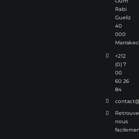
Oum
l’établissement
Rabi
dispose
Gueliz
également :
40
– d’un
000
restaurant
Marrakec
proposant une
cuisine
+212
marocaine et
(0) 7
méditerranéenne
00
savoureuse ;
– d’un
espace
60 26
bien-être
avec
84
hammam
contact@
traditionnel et
massages ;
Retrouve
– d’un
nous
environnement
facileme
parfait pour les