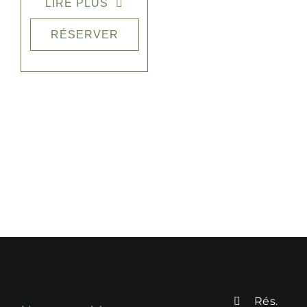
LIRE PLUS
Les
chambres et
suites
, décorées
RÉSERVER
avec simplicité
et élégance,
offrent un
confort optimal
pour un séjour
relax. Chaque
espace a été
pensé pour créer
une ambiance
douce et
reposante,
parfaite pour
profiter
pleinement de
l’expérience Pink
Cactus.
Rés.