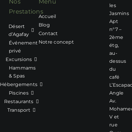
Nos
Menu
Au cœur du
les
Prestations
jardin, la
piscine
Jasmins
Accueil
entourée de
Apt
Blog
cactus
invite à
Désert
n°7 –
profiter du soleil
Contact
d’Agafay
2ème
de Marrakech
Notre concept
Événement
étg,
dans un cadre
privé
au-
intimiste.
Excursions
dessus
Transats, espaces
Hammams
lounge et zones
du
d’ombre créent
& Spas
café
une atmosphère
Hébergements
L’Escapa
apaisante, idéale
Piscines
Angle
pour se détendre
Av.
Restaurants
du matin au soir.
Mohame
Transport
Pour enrichir
V et
votre
séjour au
rue
Pink Cactus
,