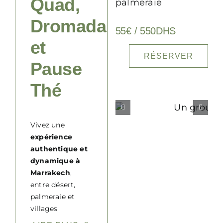
Quad,
palmeraie
Dromadaire
55€ / 550DHS
et
RÉSERVER
Pause
Thé
Vivez une
expérience
authentique et
dynamique à
Marrakech
,
entre désert,
palmeraie et
villages
berbères. Le