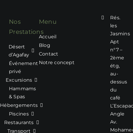
aventure
entre
Rés.
nature et
Nos
Menu
les
traditions
Prestations
Jasmins
Accueil
Apt
Blog
Désert
Commencez
n°7 –
Contact
votre excursion
d’Agafay
2ème
par une
balade
Notre concept
Événement
étg,
en
quad
d’une
privé
au-
heure
, encadrée
Excursions
dessus
par un guide
Hammams
du
professionnel.
& Spas
Parcourez les
café
pistes bordées
Hébergements
L’Escapa
de palmiers,
Piscines
Angle
traversez les
Av.
Restaurants
hameaux
Mohame
Transport
berbères
et