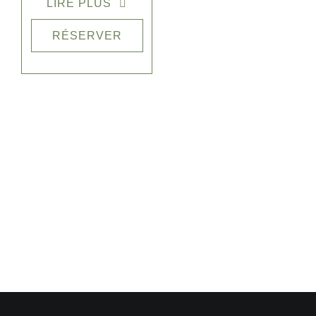
LIRE PLUS
Pack Aventure
Marrakech
est
RÉSERVER
conçu pour les
voyageurs en
quête
d’émotions,
souhaitant
découvrir la
nature
marocaine
autrement, à
travers une
combinaison
parfaite de
sensations et de
détente
.
Une