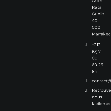
Oum
nous part de vos
Rabi
volontés, nous
Gueliz
en ferons notre
40
exigence.
000
Tarifs :
Marrakec
– Entrées à
+212
partir de :
115 dhs
(0) 7
– Plats à
00
partir de :
60 26
195 dhs
84
– Desserts
à partir de :
contact@
80 dhs
Retrouve
Informations
nous
complémentaires
facileme
: