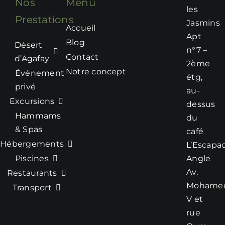
Nos
Menu
adresses de
les
Prestations
Marrakech,
Jasmins
Accueil
pensez à
Apt
réserver à
Blog
Désert
n°7 –
l’avance avec
Contact
d’Agafay
2ème
The Beautiful
Notre concept
Événement
étg,
Marrakech.
privé
au-
Le restaurant
Excursions
dessus
dispose de
Hammams
du
différents
& Spas
café
emplacements
Hébergements
L’Escapa
pour votre
Piscines
Angle
confort dans le
Av.
Restaurants
cas où vous
souhaiteriez
Mohame
Transport
passer une
V et
soirée plus au
rue
calme. Faites-